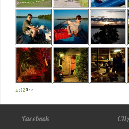
«
‹
1
2
3
›
»
Facebook
CH