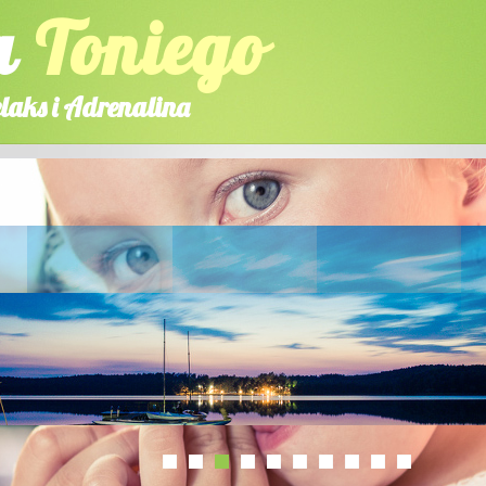
a
Toniego
laks i Adrenalina