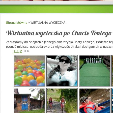
Strona główna
»
WIRTUALNA WYCIECZKA
Wirtualna wycieczka po Chacie Toniego
Zapraszamy do obejrzenia jednego dnia z życia Chaty Toniego. Podczas t
poznać miejsce, gospodarzy oraz większość atrakcji dostępnych w naszy
«
‹
1
2
3
›
»