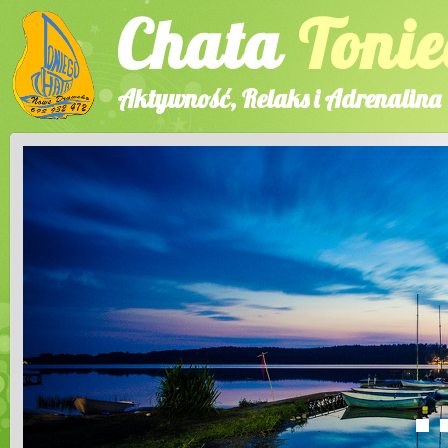
Chata
Tonie
Aktywność, Relaks i Adrenalina