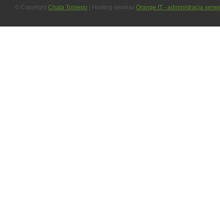
© Copyright
Chata Toniego
| Hosting serwisu
Orange IT - administracja serw