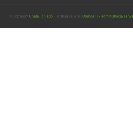
© Copyright
Chata Toniego
| Hosting serwisu
Orange IT - administracja serw