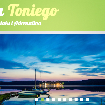
a
Toniego
laks i Adrenalina