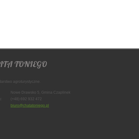
ATA TONIEGO
arstwo agroturystyczne.
Nowe Drawsko 5, Gmina Czaplinek
:
(+48) 692 932 472
biuro@chatatoniego.pl