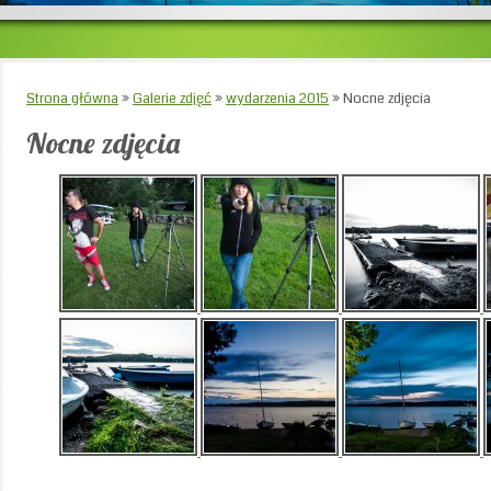
Strona główna
»
Galerie zdjęć
»
wydarzenia 2015
»
Nocne zdjęcia
Nocne zdjęcia