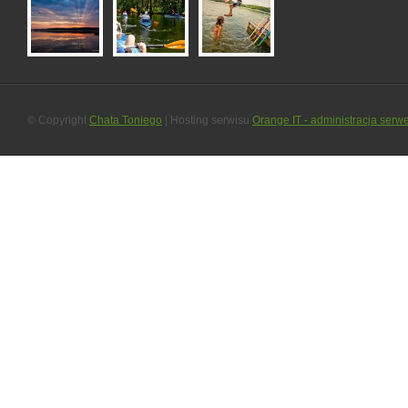
© Copyright
Chata Toniego
| Hosting serwisu
Orange IT - administracja serw