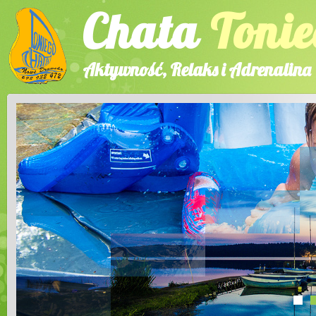
Chata
Tonie
Aktywność, Relaks i Adrenalina