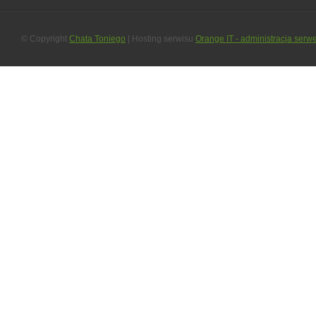
© Copyright
Chata Toniego
| Hosting serwisu
Orange IT - administracja serw