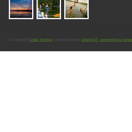
© Copyright
Chata Toniego
| Hosting serwisu
Orange IT - administracja serw