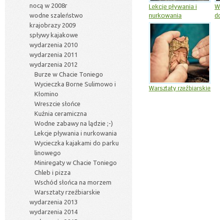
nocą w 2008r
Lekcje pływania i
W
nurkowania
d
wodne szaleństwo
krajobrazy 2009
spływy kajakowe
wydarzenia 2010
wydarzenia 2011
wydarzenia 2012
Burze w Chacie Toniego
Wycieczka Borne Sulimowo i
Warsztaty rzeźbiarskie
Kłomino
Wreszcie słońce
Kuźnia ceramiczna
Wodne zabawy na lądzie ;-)
Lekcje pływania i nurkowania
Wycieczka kajakami do parku
linowego
Miniregaty w Chacie Toniego
Chleb i pizza
Wschód słońca na morzem
Warsztaty rzeźbiarskie
wydarzenia 2013
wydarzenia 2014