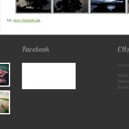
fot.
Jerzy Dziedziczak
Facebook
CH
Gospod
Adres:
Telefon
E-mail: