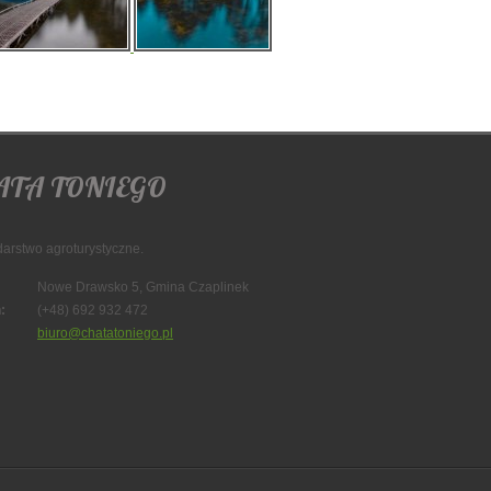
ATA TONIEGO
arstwo agroturystyczne.
Nowe Drawsko 5, Gmina Czaplinek
:
(+48) 692 932 472
biuro@chatatoniego.pl