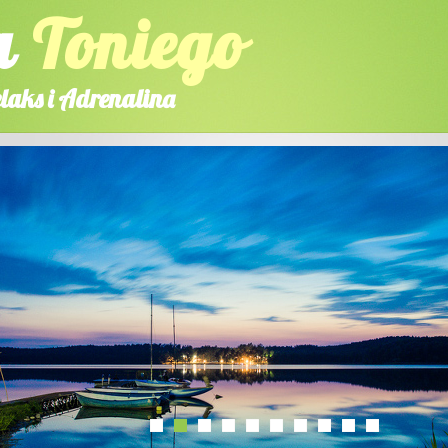
a
Toniego
laks i Adrenalina