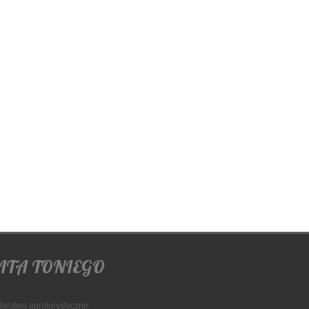
ATA TONIEGO
arstwo agroturystyczne.