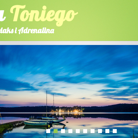
a
Toniego
laks i Adrenalina