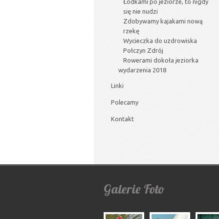
Łódkami po jeziorze, to nigdy
się nie nudzi
Zdobywamy kajakami nową
rzekę
Wycieczka do uzdrowiska
Połczyn Zdrój
Rowerami dokoła jeziorka
wydarzenia 2018
Linki
Polecamy
Kontakt
Galerie
Foto