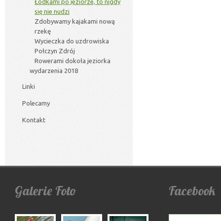
Łódkami po jeziorze, to nigdy
się nie nudzi
Zdobywamy kajakami nową
rzekę
Wycieczka do uzdrowiska
Połczyn Zdrój
Rowerami dokoła jeziorka
wydarzenia 2018
Linki
Polecamy
Kontakt
Galerie
Foto
Facebook