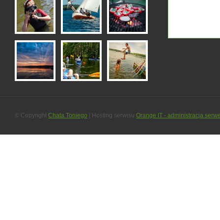
© Copyright
Chata Toniego
| Hosting serwisu
Orange IT - administracja serw